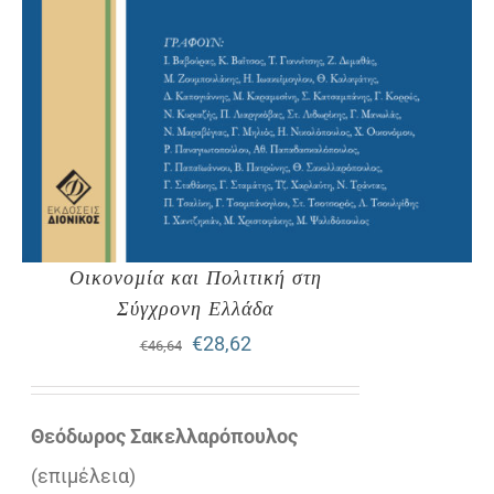
Οικονοµία και Πολιτική στη
Σύγχρονη Ελλάδα
Original
Η
€
28,62
€
46,64
price
τρέχουσα
was:
τιμή
Θεόδωρος Σακελλαρόπουλος
€46,64.
είναι:
(επιµέλεια)