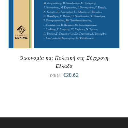
Οικονοµία και Πολιτική στη Σύγχρονη
Ελλάδα
Original
Η
€
28,62
€
46,64
price
τρέχουσα
was:
τιμή
€46,64.
είναι:
€28,62.