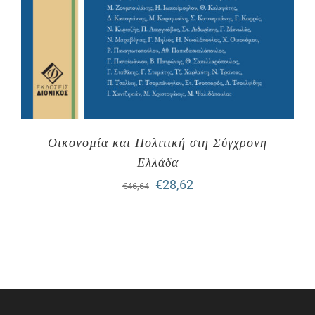
Οικονοµία και Πολιτική στη Σύγχρονη
Ελλάδα
Original
Η
€
28,62
€
46,64
price
τρέχουσα
was:
τιμή
€46,64.
είναι:
€28,62.