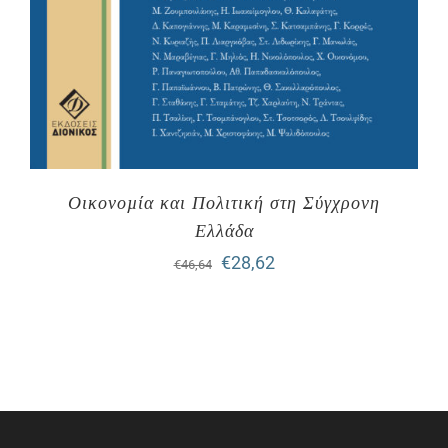
Οικονοµία και Πολιτική στη Σύγχρονη
Ελλάδα
Original
Η
€
28,62
€
46,64
price
τρέχουσα
was:
τιμή
€46,64.
είναι:
€28,62.