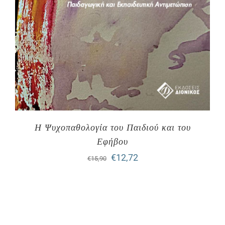
Η Ψυχοπαθολογία του Παιδιού και του
Εφήβου
Original
Η
€
12,72
€
15,90
price
τρέχουσα
was:
τιμή
€15,90.
είναι: