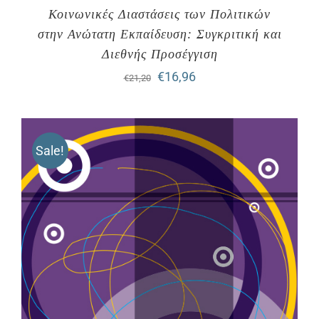
Κοινωνικές Διαστάσεις των Πολιτικών
στην Ανώτατη Εκπαίδευση: Συγκριτική και
Διεθνής Προσέγγιση
Original
Η
€
16,96
€
21,20
price
τρέχουσα
was:
τιμή
Sale!
€21,20.
είναι:
€16,96.