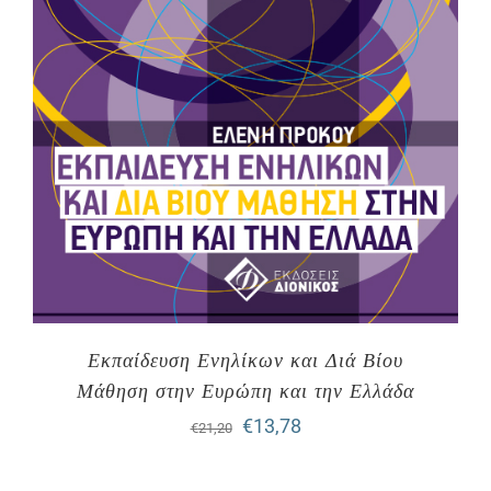
Εκπαίδευση Ενηλίκων και Διά Βίου
Μάθηση στην Ευρώπη και την Ελλάδα
Original
Η
€
13,78
€
21,20
price
τρέχουσα