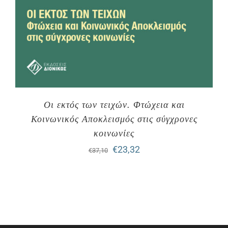
Οι εκτός των τειχών. Φτώχεια και
Κοινωνικός Αποκλεισμός στις σύγχρονες
κοινωνίες
Original
Η
€
23,32
€
37,10
price
τρέχουσα
was:
τιμή
€37,10.
είναι:
€23,32.