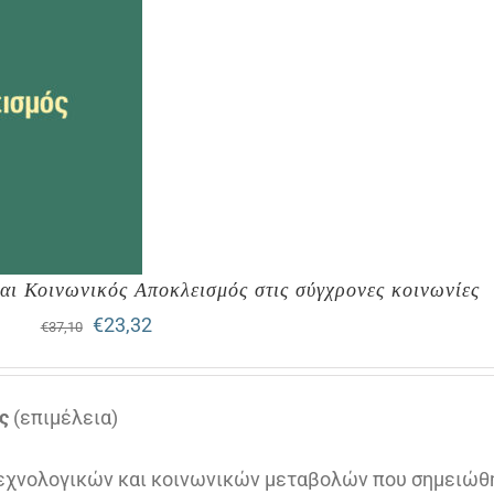
και Κοινωνικός Αποκλεισμός στις σύγχρονες κοινωνίες
Original
Η
€
23,32
€
37,10
price
τρέχουσα
was:
τιμή
ς
(επιμέλεια)
€37,10.
είναι:
τεχνολογικών και κοινωνικών μεταβολών που σημειώθ
€23,32.