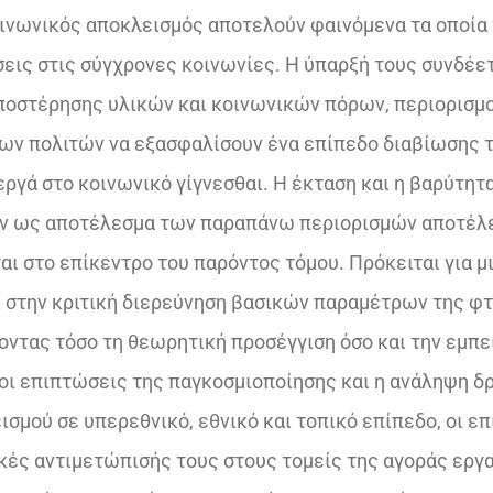
οινωνικός αποκλεισμός αποτελούν φαινόμενα τα οποία 
σεις στις σύγχρονες κοινωνίες. Η ύπαρξή τους συνδέετ
ποστέρησης υλικών και κοινωνικών πόρων, περιορισμ
ων πολιτών να εξασφαλίσουν ένα επίπεδο διαβίωσης 
εργά στο κοινωνικό γίγνεσθαι. Η έκταση και η βαρύτητ
ν ως αποτέλεσμα των παραπάνω περιορισμών αποτέλε
ι στο επίκεντρο του παρόντος τόμου. Πρόκειται για μ
ί στην κριτική διερεύνηση βασικών παραμέτρων της φ
οντας τόσο τη θεωρητική προσέγγιση όσο και την εμπε
οι επιπτώσεις της παγκοσμιοποίησης και η ανάληψη δρ
σμού σε υπερεθνικό, εθνικό και τοπικό επίπεδο, οι ε
 κές αντιμετώπισής τους στους τομείς της αγοράς εργα