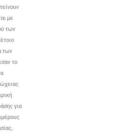
τείνουν
αι με
ού των
τέτοιο
α των
σαν το
ια
τώχειας
ιρική
άσης για
πιμέρους
σίας,