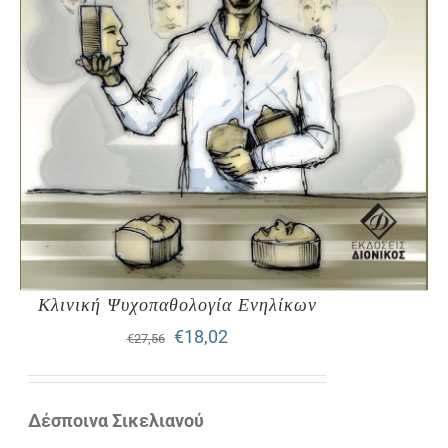
Κλινική Ψυχοπαθολογία Ενηλίκων
Original
Η
€
18,02
€
27,56
price
τρέχουσα
was:
τιμή
Δέσποινα Σικελιανού
€27,56.
είναι: