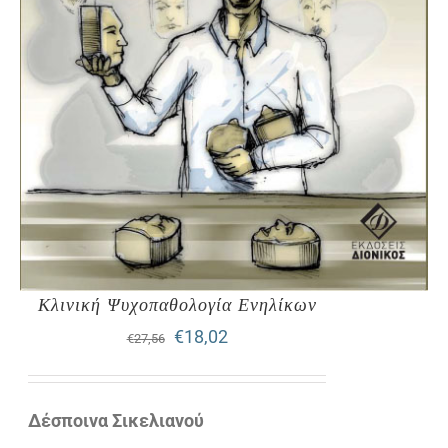
Κλινική Ψυχοπαθολογία Ενηλίκων
Original
Η
€
18,02
€
27,56
price
τρέχουσα
was:
τιμή
Δέσποινα Σικελιανού
€27,56.
είναι: