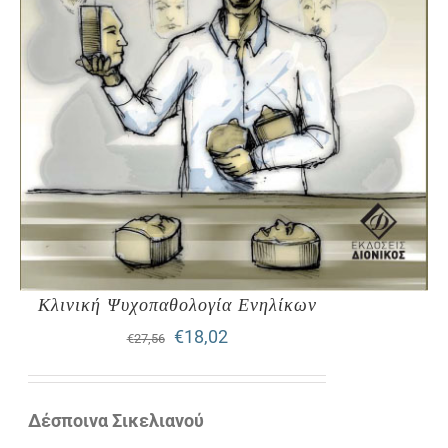
Κλινική Ψυχοπαθολογία Ενηλίκων
Original
Η
€
18,02
€
27,56
price
τρέχουσα
was:
τιμή
Δέσποινα Σικελιανού
€27,56.
είναι: