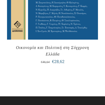
Οικονοµία και Πολιτική στη Σύγχρονη
Ελλάδα
Original
Η
€
28,62
€
46,64
price
τρέχουσα
was:
τιμή
€46,64.
είναι:
€28,62.