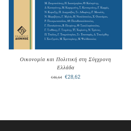
Οικονοµία και Πολιτική στη Σύγχρονη
Ελλάδα
Original
Η
€
28,62
€
46,64
price
τρέχουσα
was:
τιμή
€46,64.
είναι:
€28,62.