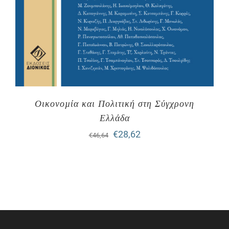
Οικονοµία και Πολιτική στη Σύγχρονη
Ελλάδα
Original
Η
€
28,62
€
46,64
price
τρέχουσα
was:
τιμή
€46,64.
είναι:
€28,62.