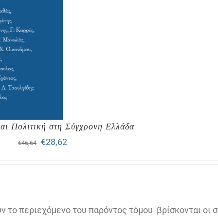
αι Πολιτική στη Σύγχρονη Ελλάδα
Original
Η
€
28,62
€
46,64
price
τρέχουσα
was:
τιμή
€46,64.
είναι:
ν το περιεχόμενο του παρόντος τόμου
βρίσκονται οι 
€28,62.