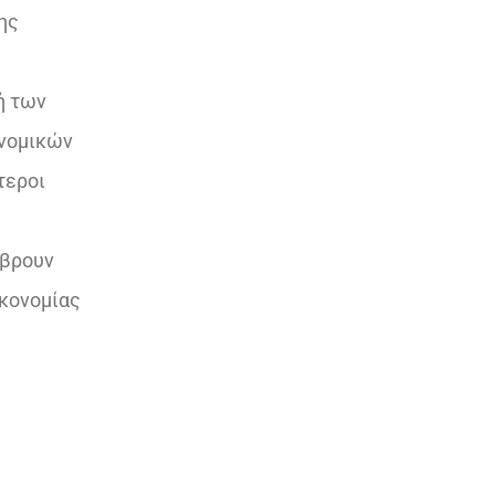
ης
ή των
ονομικών
τεροι
 βρουν
ικονομίας