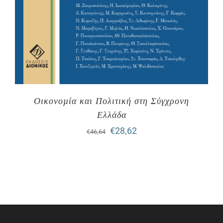
Οικονοµία και Πολιτική στη Σύγχρονη
Ελλάδα
Original
Η
€
28,62
€
46,64
price
τρέχουσα
was:
τιμή
€46,64.
είναι:
€28,62.