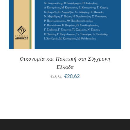
Οικονοµία και Πολιτική στη Σύγχρονη
Ελλάδα
Original
Η
€
28,62
€
46,64
price
τρέχουσα
was:
τιμή
€46,64.
είναι:
€28,62.