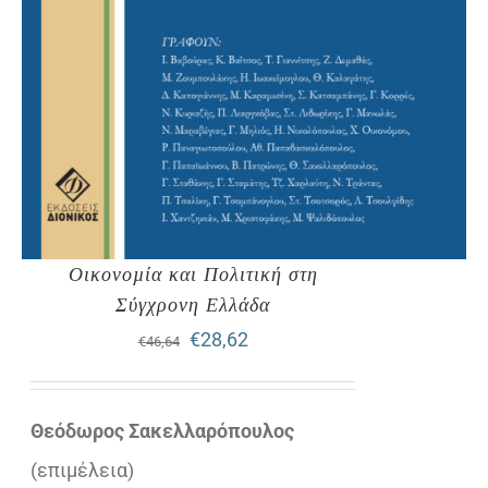
Οικονοµία και Πολιτική στη
Σύγχρονη Ελλάδα
Original
Η
€
28,62
€
46,64
price
τρέχουσα
was:
τιμή
Θεόδωρος Σακελλαρόπουλος
€46,64.
είναι:
(επιµέλεια)