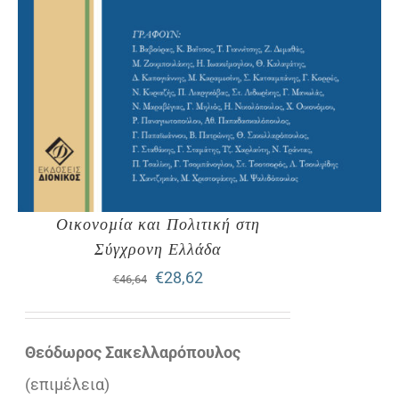
Οικονοµία και Πολιτική στη
Σύγχρονη Ελλάδα
Original
Η
€
28,62
€
46,64
price
τρέχουσα
was:
τιμή
Θεόδωρος Σακελλαρόπουλος
€46,64.
είναι:
(επιµέλεια)