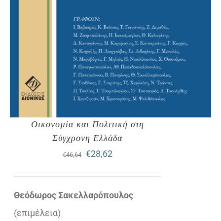
Οικονοµία και Πολιτική στη
Σύγχρονη Ελλάδα
Original
Η
€
28,62
€
46,64
price
τρέχουσα
was:
τιμή
Θεόδωρος Σακελλαρόπουλος
€46,64.
είναι:
(επιµέλεια)