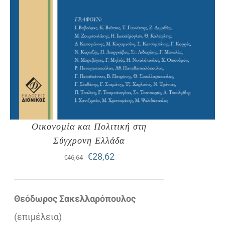
Οικονοµία και Πολιτική στη
Σύγχρονη Ελλάδα
Original
Η
€
28,62
€
46,64
price
τρέχουσα
was:
τιμή
Θεόδωρος Σακελλαρόπουλος
€46,64.
είναι:
(επιµέλεια)