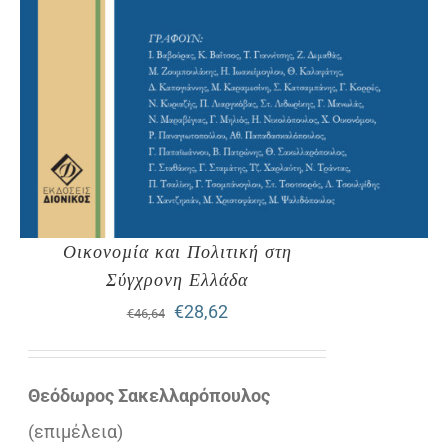
Οικονοµία και Πολιτική στη
Σύγχρονη Ελλάδα
Original
Η
€
28,62
€
46,64
price
τρέχουσα
was:
τιμή
Θεόδωρος Σακελλαρόπουλος
€46,64.
είναι:
(επιµέλεια)