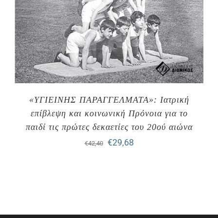
«ΥΓΙΕΙΝΗΣ ΠΑΡΑΓΓΕΛΜΑΤΑ»: Ιατρική
επίβλεψη και κοινωνική Πρόνοια για το
παιδί τις πρώτες δεκαετίες του 20ού αιώνα
Original
Η
€
29,68
€
42,40
price
τρέχουσα
was:
τιμή
€42,40.
είναι:
€29,68.