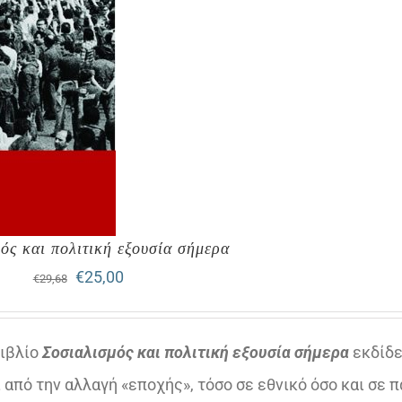
ός και πολιτική εξουσία σήμερα
Original
Η
€
25,00
€
29,68
price
τρέχουσα
was:
τιμή
βιβλίο
Σοσιαλισμός και πολιτική εξουσία σήμερα
εκδίδε
€29,68.
είναι:
 από την αλλαγή «εποχής», τόσο σε εθνικό όσο και σε 