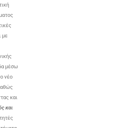
τική
μματος
τικές
ι με
νικής
άδα μέσω
το νέο
 καθώς
τας και
ός και
ιτητές