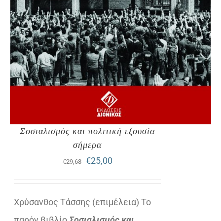
Σοσιαλισμός και πολιτική εξουσία
σήμερα
Original
Η
€
25,00
€
29,68
price
τρέχουσα
was:
τιμή
Χρύσανθος Τάσσης (επιμέλεια) Το
€29,68.
είναι:
παρόν βιβλίο
Σοσιαλισμός και