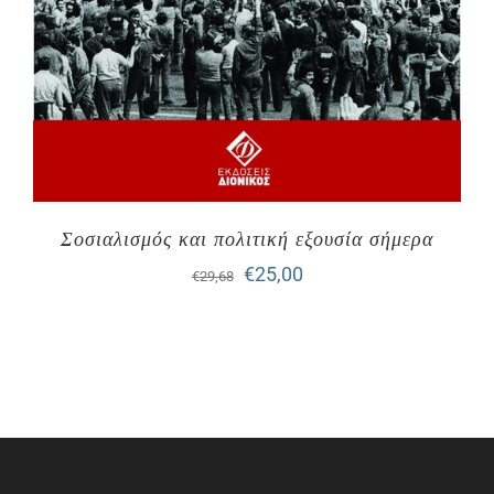
Σοσιαλισμός και πολιτική εξουσία σήμερα
Original
Η
€
25,00
€
29,68
price
τρέχουσα
was:
τιμή
€29,68.
είναι:
€25,00.