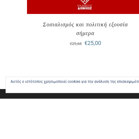
Σοσιαλισμός και πολιτική εξουσία
σήμερα
Original
Η
€
25,00
€
29,68
price
τρέχουσα
was:
τιμή
€29,68.
είναι:
Αυτός ο ιστότοπος χρησιμοποιεί cookies για την ανάλυση της επισκεψιμό
€25,00.