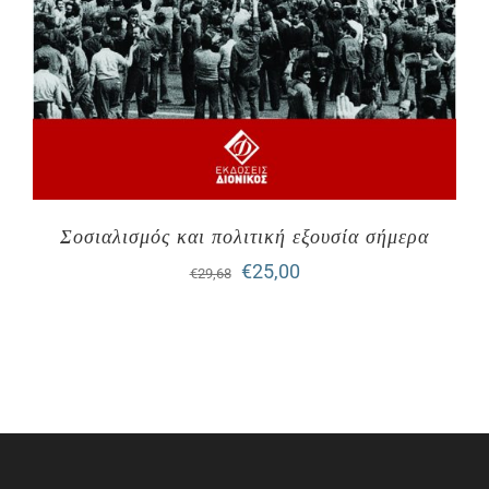
Σοσιαλισμός και πολιτική εξουσία σήμερα
Original
Η
€
25,00
€
29,68
price
τρέχουσα
was:
τιμή
€29,68.
είναι:
€25,00.