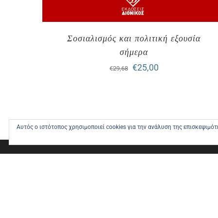
Σοσιαλισμός και πολιτική εξουσία
σήμερα
Original
Η
€
25,00
€
29,68
price
τρέχουσα
was:
τιμή
€29,68.
είναι:
Αυτός ο ιστότοπος χρησιμοποιεί cookies για την ανάλυση της επισκεψιμό
€25,00.