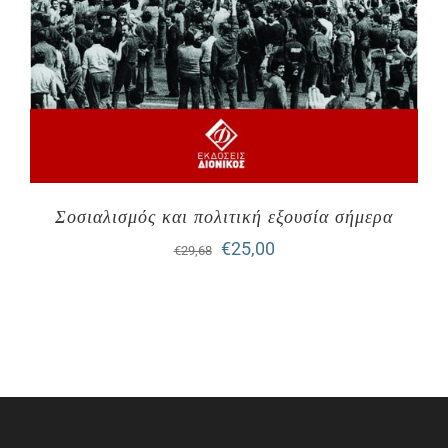
Σοσιαλισμός και πολιτική εξουσία σήμερα
Original
Η
€
25,00
€
29,68
price
τρέχουσα
was:
τιμή
€29,68.
είναι:
€25,00.