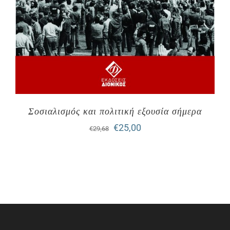
Σοσιαλισμός και πολιτική εξουσία σήμερα
Original
Η
€
25,00
€
29,68
price
τρέχουσα
was:
τιμή
€29,68.
είναι:
€25,00.