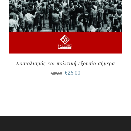
Σοσιαλισμός και πολιτική εξουσία σήμερα
Original
Η
€
25,00
€
29,68
price
τρέχουσα
was:
τιμή
€29,68.
είναι:
€25,00.