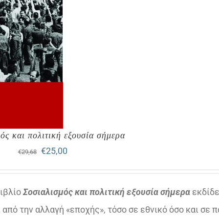
ός και πολιτική εξουσία σήμερα
Original
Η
€
25,00
€
29,68
price
τρέχουσα
was:
τιμή
βιβλίο
Σοσιαλισμός και πολιτική εξουσία σήμερα
εκδίδε
€29,68.
είναι:
 από την αλλαγή «εποχής», τόσο σε εθνικό όσο και σε 