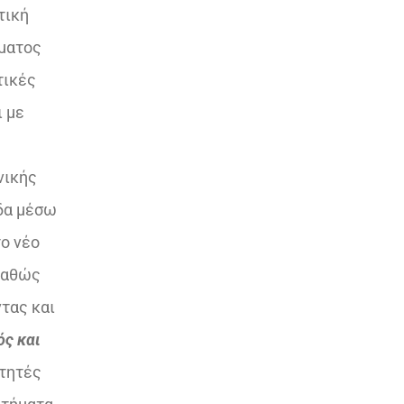
τική
μματος
τικές
ι με
νικής
άδα μέσω
το νέο
 καθώς
τας και
ός και
ιτητές