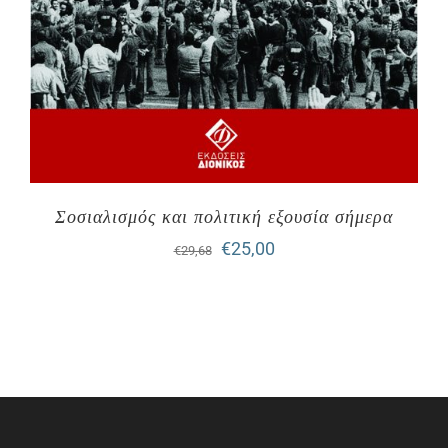
Σοσιαλισμός και πολιτική εξουσία σήμερα
Original
Η
€
25,00
€
29,68
price
τρέχουσα
was:
τιμή
€29,68.
είναι:
€25,00.