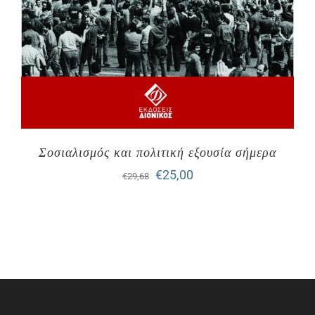
Σοσιαλισμός και πολιτική εξουσία σήμερα
Original
Η
€
25,00
€
29,68
price
τρέχουσα
was:
τιμή
€29,68.
είναι:
€25,00.