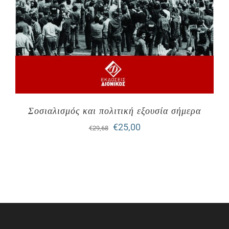
Σοσιαλισμός και πολιτική εξουσία σήμερα
Original
Η
€
25,00
€
29,68
price
τρέχουσα
was:
τιμή
€29,68.
είναι:
€25,00.