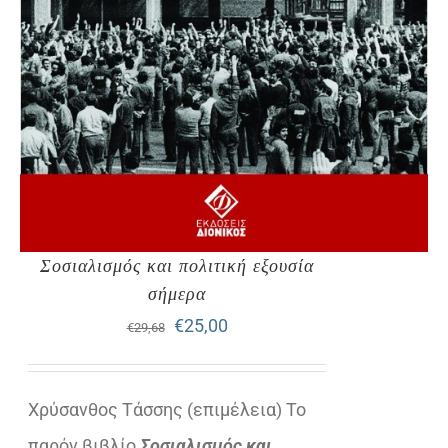
Σοσιαλισμός και πολιτική εξουσία
σήμερα
Original
Η
€
25,00
€
29,68
price
τρέχουσα
was:
τιμή
Χρύσανθος Τάσσης (επιμέλεια) Το
€29,68.
είναι:
παρόν βιβλίο
Σοσιαλισμός και