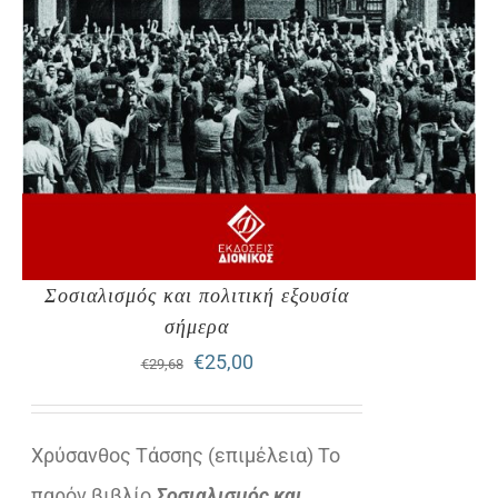
Σοσιαλισμός και πολιτική εξουσία
σήμερα
Original
Η
€
25,00
€
29,68
price
τρέχουσα
was:
τιμή
Χρύσανθος Τάσσης (επιμέλεια) Το
€29,68.
είναι:
παρόν βιβλίο
Σοσιαλισμός και