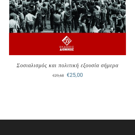
Σοσιαλισμός και πολιτική εξουσία σήμερα
Original
Η
€
25,00
€
29,68
price
τρέχουσα
was:
τιμή
€29,68.
είναι:
€25,00.