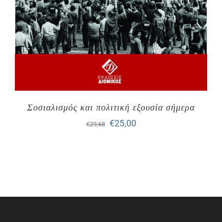
Σοσιαλισμός και πολιτική εξουσία σήμερα
Original
Η
€
25,00
€
29,68
price
τρέχουσα
was:
τιμή
€29,68.
είναι:
€25,00.