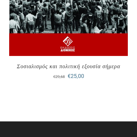
Σοσιαλισμός και πολιτική εξουσία σήμερα
Original
Η
€
25,00
€
29,68
price
τρέχουσα
was:
τιμή
€29,68.
είναι:
€25,00.