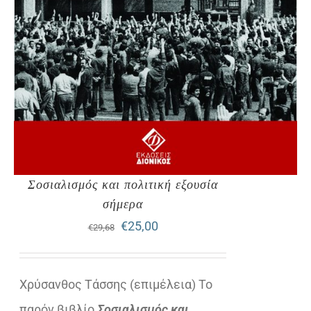
Σοσιαλισμός και πολιτική εξουσία
σήμερα
Original
Η
€
25,00
€
29,68
price
τρέχουσα
was:
τιμή
Χρύσανθος Τάσσης (επιμέλεια) Το
€29,68.
είναι:
παρόν βιβλίο
Σοσιαλισμός και