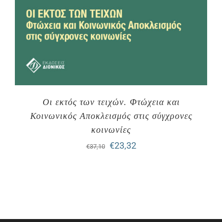
Οι εκτός των τειχών. Φτώχεια και
Κοινωνικός Αποκλεισμός στις σύγχρονες
κοινωνίες
Original
Η
€
23,32
€
37,10
price
τρέχουσα
was:
τιμή
€37,10.
είναι:
€23,32.