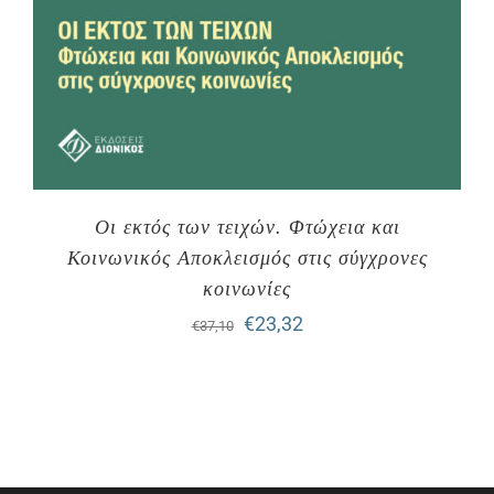
Οι εκτός των τειχών. Φτώχεια και
Κοινωνικός Αποκλεισμός στις σύγχρονες
κοινωνίες
Original
Η
€
23,32
€
37,10
price
τρέχουσα
was:
τιμή
€37,10.
είναι:
€23,32.