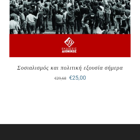
Σοσιαλισμός και πολιτική εξουσία σήμερα
Original
Η
€
25,00
€
29,68
price
τρέχουσα
was:
τιμή
€29,68.
είναι:
€25,00.