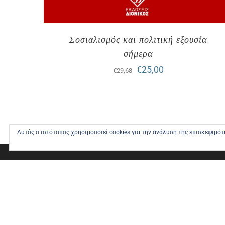
Σοσιαλισμός και πολιτική εξουσία
σήμερα
Original
Η
€
25,00
€
29,68
price
τρέχουσα
was:
τιμή
€29,68.
είναι:
Αυτός ο ιστότοπος χρησιμοποιεί cookies για την ανάλυση της επισκεψιμό
€25,00.