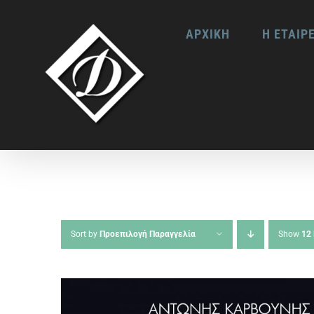
Skip
ΑΡΧΙΚΗ
Η ΕΤΑΙΡ
to
content
Sort by
Προεπιλογή Παραγγελία
Show
12 