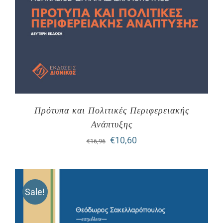
Πρότυπα και Πολιτικές Περιφερειακής
Ανάπτυξης
Original
Η
€
10,60
€
16,96
price
τρέχουσα
was:
τιμή
Sale!
€16,96.
είναι:
€10,60.