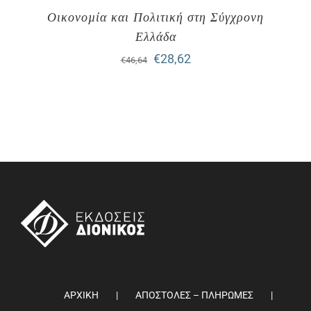
Οικονοµία και Πολιτική στη Σύγχρονη
Ελλάδα
Original
Η
€
28,62
€
46,64
price
τρέχουσα
was:
τιμή
€46,64.
είναι:
€28,62.
ΑΡΧΙΚΗ
ΑΠΟΣΤΟΛΕΣ – ΠΛΗΡΩΜΕΣ