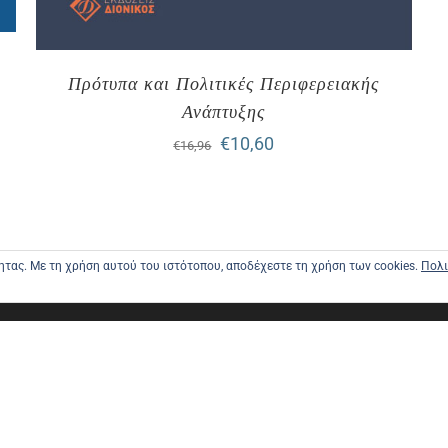
Πρότυπα και Πολιτικές Περιφερειακής
Ανάπτυξης
Original
Η
€
10,60
€
16,96
price
τρέχουσα
was:
τιμή
€16,96.
είναι:
τητας. Με τη χρήση αυτού του ιστότοπου, αποδέχεστε τη χρήση των cookies.
Πολι
€10,60.
ΑΡΧΙΚΗ
ΑΠΟΣΤΟΛΕ