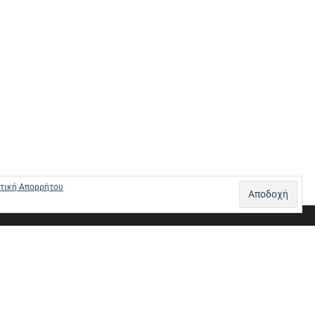
τική Απορρήτου
Σ – ΠΛΗΡΩΜΕΣ
ΠΟΛΙΤΙΚΗ ΕΠΙΣΤΡΟΦΩΝ
ΠΟΛΙΤΙΚΗ ΑΠΟΡΡΗΤΟΥ
0