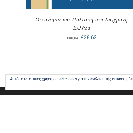
Οικονοµία και Πολιτική στη Σύγχρονη
Ελλάδα
Original
Η
€
28,62
€
46,64
price
τρέχουσα
was:
τιμή
€46,64.
είναι:
€28,62.
Αυτός ο ιστότοπος χρησιμοποιεί cookies για την ανάλυση της επισκεψιμό