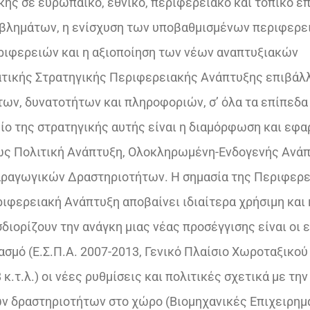
κής σε ευρωπαϊκό, εθνικό, περιφερειακό και τοπικό ε
€10,60.
βλημάτων, η ενίσχυση των υποβαθμισμένων περιφερει
ριφερειών και η αξιοποίηση των νέων αναπτυξιακών
ατικής Στρατηγικής Περιφερειακής Ανάπτυξης επιβάλ
ων, δυνατοτήτων και πληροφοριών, σ’ όλα τα επίπεδα
ίο της στρατηγικής αυτής είναι η διαμόρφωση και εφ
ς Πολιτική Ανάπτυξη, Ολοκληρωμένη-Ενδογενής Ανά
Παραγωγικών Δραστηριοτήτων. Η σημασία της Περιφερ
ριφερειακή Ανάπτυξη αποβαίνει ιδιαίτερα χρήσιμη και 
διορίζουν την ανάγκη μιας νέας προσέγγισης είναι οι 
σμό (Ε.Σ.Π.Α. 2007-2013, Γενικό Πλαίσιο Χωροταξικού
.τ.λ.) οι νέες ρυθμίσεις και πολιτικές σχετικά με την
ν δραστηριοτήτων στο χώρο (Βιομηχανικές Επιχειρημ