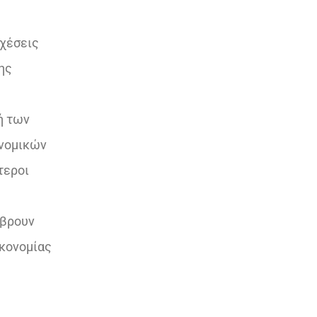
σχέσεις
ης
ή των
ονομικών
τεροι
 βρουν
ικονομίας