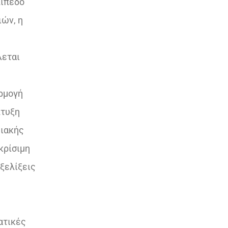
πίπεδο
ών, η
λεται
αρμογή
πτυξη
ειακής
κρίσιμη
εξελίξεις
ατικές