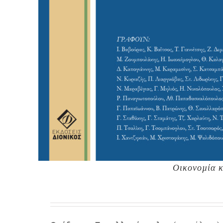
Οικονοµία κ