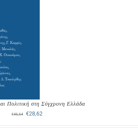
αι Πολιτική στη Σύγχρονη Ελλάδα
Original
Η
€
28,62
€
46,64
price
τρέχουσα
was:
τιμή